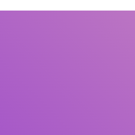
Judul
Pengarang
Subjek
ISBN/ISSN
Tipe Koleksi
Lokasi