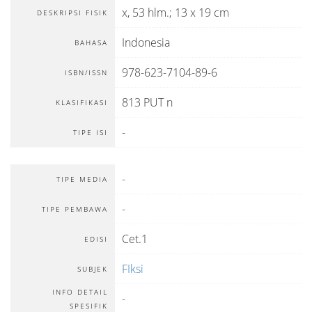
x, 53 hlm.; 13 x 19 cm
DESKRIPSI FISIK
Indonesia
BAHASA
978-623-7104-89-6
ISBN/ISSN
813 PUT n
KLASIFIKASI
-
TIPE ISI
-
TIPE MEDIA
-
TIPE PEMBAWA
Cet.1
EDISI
FIksi
SUBJEK
INFO DETAIL
-
SPESIFIK