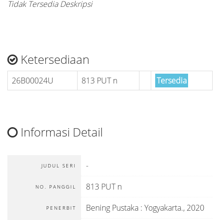
Tidak Tersedia Deskripsi
Ketersediaan
26B00024U
813 PUT n
Tersedia
Informasi Detail
-
JUDUL SERI
813 PUT n
NO. PANGGIL
Bening Pustaka
:
Yogyakarta
.,
2020
PENERBIT