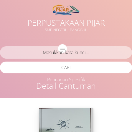
PERPUSTAKAAN PIJAR
SMP NEGERI 1 PANGGUL
CARI
Pencarian Spesifik
Detail Cantuman