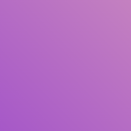
Judul
Pengarang
Subjek
ISBN/ISSN
Tipe Koleksi
Lokasi
GMD